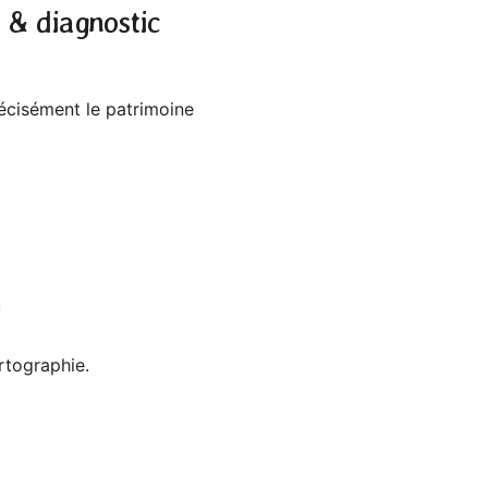
 & diagnostic
récisément le patrimoine
u
tographie.